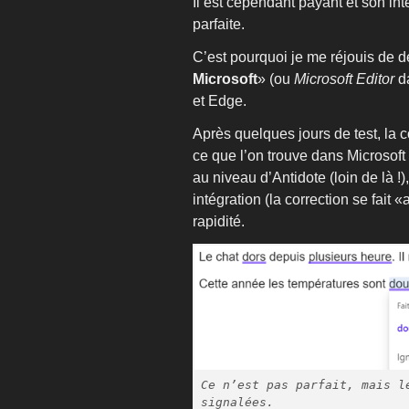
Il est cependant payant et son in
parfaite.
C’est pourquoi je me réjouis de d
Microsoft
» (ou
Microsoft Editor
da
et Edge.
Après quelques jours de test, la 
ce que l’on trouve dans Microsoft
au niveau d’Antidote (loin de là !
intégration (la correction se fait 
rapidité.
Ce n’est pas parfait, mais l
signalées.